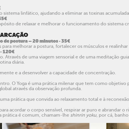
€
 sistema linfático, ajudando a eliminar as toxinas acumulad
35€
pósito de relaxar e melhorar o funcionamento do sistema cr
 MARCAÇÃO
o de postura – 20 minutos · 35€
para melhorar a postura, fortalecer os músculos e realinhar 
· 120€
mo. Através de uma viagem sensorial e de uma meditação gui
tina diária.
 a mente e a desenvolver a capacidade de concentração.
tro. O Yoga é uma prática milenar que tem como objetivo pu
global através da observação profunda.
 prática que convida ao relaxamento total e à reconexão i
ra acordar o corpo sensível, respirar ar puro e abrandar o ri
e a prática é comum, chamam-lhe
shinrin yoku
, por cá, banho