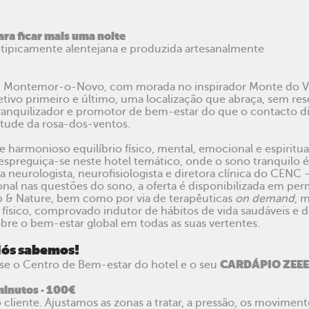
ra ficar mais uma noite
o tipicamente alentejana e produzida artesanalmente
re, Montemor-o-Novo, com morada no inspirador Monte do Va
tivo primeiro e último, uma localização que abraça, sem re
 tranquilizador e promotor de bem-estar do que o contacto 
itude da rosa-dos-ventos.
 e harmonioso equilíbrio físico, mental, emocional e espiritua
spreguiça-se neste hotel temático, onde o sono tranquilo é 
da neurologista, neurofisiologista e diretora clínica do CEN
onal nas questões do sono, a oferta é disponibilizada em per
ep & Nature, bem como por via de terapêuticas
on demand
, 
o físico, comprovado indutor de hábitos de vida saudáveis e
re o bem-estar global em todas as suas vertentes.
Nós sabemos!
CARDÁPIO ZEE
se o Centro de Bem-estar do hotel e o seu
minutos · 100€
liente. Ajustamos as zonas a tratar, a pressão, os movimen