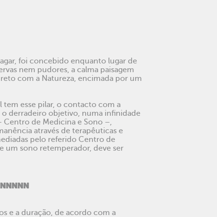
gar, foi concebido enquanto lugar de
servas nem pudores, a calma paisagem
direto com a Natureza, encimada por um
l tem esse pilar, o contacto com a
o derradeiro objetivo, numa infinidade
C – Centro de Medicina e Sono –,
manência através de terapêuticas e
mediadas pelo referido Centro de
 de um sono retemperador, deve ser
ENNNNN
tos e a duração, de acordo com a