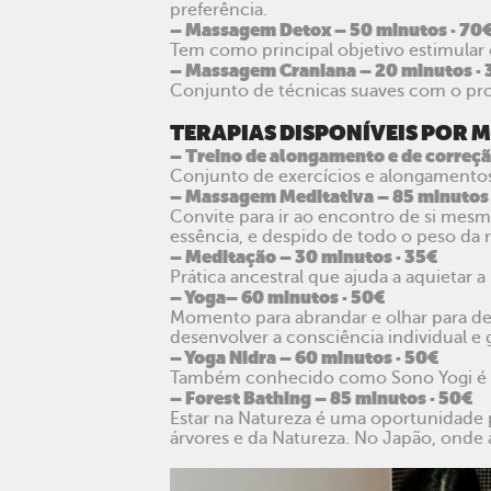
preferência.
– Massagem Detox – 50 minutos · 70
Tem como principal objetivo estimular o
– Massagem Craniana – 20 minutos · 
Conjunto de técnicas suaves com o pro
TERAPIAS DISPONÍVEIS POR
– Treino de alongamento e de correçã
Conjunto de exercícios e alongamentos 
– Massagem Meditativa – 85 minutos 
Convite para ir ao encontro de si mes
essência, e despido de todo o peso da ro
– Meditação – 30 minutos · 35€
Prática ancestral que ajuda a aquietar
– Yoga– 60 minutos · 50€
Momento para abrandar e olhar para den
desenvolver a consciência individual e 
– Yoga Nidra – 60 minutos · 50€
Também conhecido como Sono Yogi é uma
– Forest Bathing – 85 minutos · 50€
Estar na Natureza é uma oportunidade pa
árvores e da Natureza. No Japão, ond