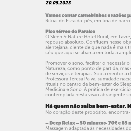
20.05.2023
Vamos contar carneirinhos e razões pa
Ritual do Escalda-pés, em tina de barr
Piso térreo do Paraíso
O Sleep & Nature Hotel Rural, em Lav
repouso absoluto. Confluem nesse obje
alentejana, ciente de que nada é mais
céu que aqui se abarca em toda a ampl
Promover o sono, facilitar o necessário
Natureza, como ponto de partida, mas e
de serviços e terapias. Sob a mentoria 
Professora Teresa Paiva, sumidade naci
rituais no centro de bem-estar do Sle
Medicina e Sono. A prática de exercíci
contemplada nesta visão abrangente sob
Há quem não saiba bem-estar. 
No coração deste propósito, encontra-
– Deep Relax – 50 minutos· 70€ e 85 
Massagem adaptada às necessidades do c