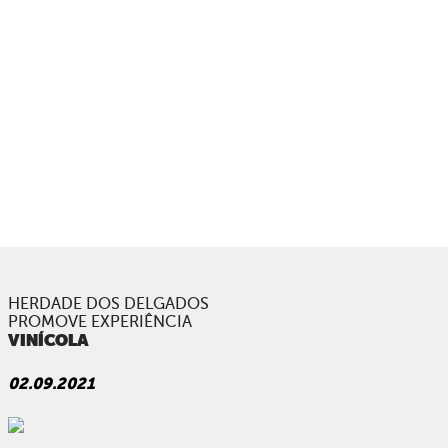
AMAZING NEWS
& OTHER PROJECTS
Results and customer satisfaction are the key to
recognition.
ABOUT US
WHAT WE DO
PORTFOLIO
ARE YOU AMAZING?
PRESS
HERDADE DOS DELGADOS
PROMOVE EXPERIÊNCIA
VINÍCOLA
CONTACTS
02.09.2021