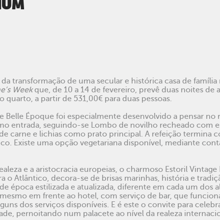
NUM
O
a transformação de uma secular e histórica casa de família n
ne’s Week
que, de 10 a 14 de fevereiro, prevê duas noites de
 quarto, a partir de 531,00€ para duas pessoas.
e Belle Époque foi especialmente desenvolvido a pensar no 
omo entrada, seguindo-se Lombo de novilho recheado com e
 carne e lichias como prato principal. A refeição termina c
co. Existe uma opção vegetariana disponível, mediante con
aleza e a aristocracia europeias, o charmoso Estoril Vintage 
 o Atlântico, decora-se de brisas marinhas, história e tradiç
e época estilizada e atualizada, diferente em cada um dos a
, mesmo em frente ao hotel, com serviço de bar, que funcio
lguns dos serviços disponíveis. E é este o convite para cele
ade, pernoitando num palacete ao nível da realeza internacio