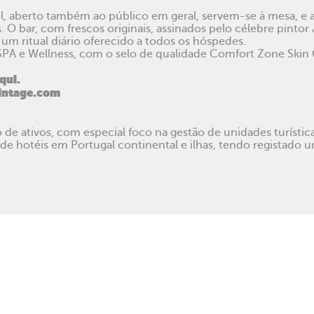
l, aberto também ao público em geral, servem-se à mesa, e a
 O bar, com frescos originais, assinados pelo célebre pinto
 um ritual diário oferecido a todos os hóspedes.
SPA e Wellness, com o selo de qualidade Comfort Zone Skin 
qui.
vintage.com
de ativos, com especial foco na gestão de unidades turística
e hotéis em Portugal continental e ilhas, tendo registado
BACK TO TOP