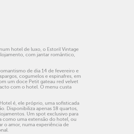
um hotel de luxo, o Estoril Vintage
 alojamento, com jantar romântico,
romantismo de dia 14 de fevereiro e
spargos, cogumelos e espinafres, em
om um doce Petit gateau red velvet
tacto com o hotel. O menu custa
Hotel é, ele próprio, uma sofisticada
ão. Disponibiliza apenas 18 quartos,
lojamentos. Um spot exclusivo para
na como uma extensão do hotel, ou
brar o amor, numa experiência de
nal.