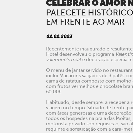
CELEBRAR O AMOR 
PALECETE HISTÓRIC
EM FRENTE AO MAR
02.02.2023
Recentemente inaugurado e resultante d
Hotel desenvolveu o programa
Valenti
valentine’s treat
e decoração especial no
O menu de jantar servido no restaurant
inclui Macarons salgados de 3 patês c
cama de ratatui composto com molho de
com frutos vermelhos e chocolate bran
65,00€.
Habituado, desde sempre, a receber a re
viagem no tempo. Situado de frente para
com áreas generosas e uma decoração d
todos os hóspedes na praia das Moitas
motorista privado sob requisição, são a
requinte e sofisticação com a cara-met