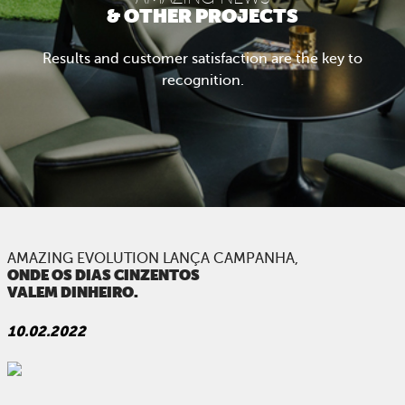
& OTHER PROJECTS
Results and customer satisfaction are the key to
recognition.
ABOUT US
WHAT WE DO
PORTFOLIO
ARE YOU AMAZING?
PRESS
AMAZING EVOLUTION LANÇA CAMPANHA,
ONDE OS DIAS CINZENTOS
VALEM DINHEIRO.
CONTACTS
10.02.2022